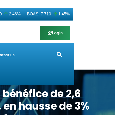
2.46%
BOAS
7 710
1.45%
CABC
3 550
1.43%
Login
ntact us
 bénéfice de 2,6
, en hausse de 3%