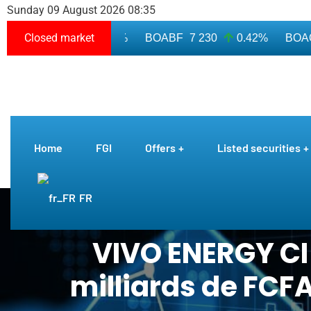
Sunday 09 August 2026 08:35
Closed market
OAB
8 710
0.11%
BOABF
7 230
0.42%
BOAC
1
Home
FGI
Offers
Listed securities
FR
VIVO ENERGY CI 
milliards de FCF