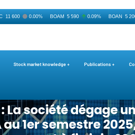
1 600
0.00%
BOAM
5 590
0.09%
BOAN
5 200
Stock market knowledge
Publications
Co
: La société dégage un
A au 1er semestre 2025