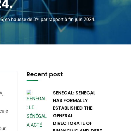
24.
, en hausse de 3% par rapport à fin juin 2024.
Recent post
SENEGAL: SENEGAL
A,
HAS FORMALLY
ESTABLISHED THE
cule
GENERAL
DIRECTORATE OF
our
FINANCING AND DEBT