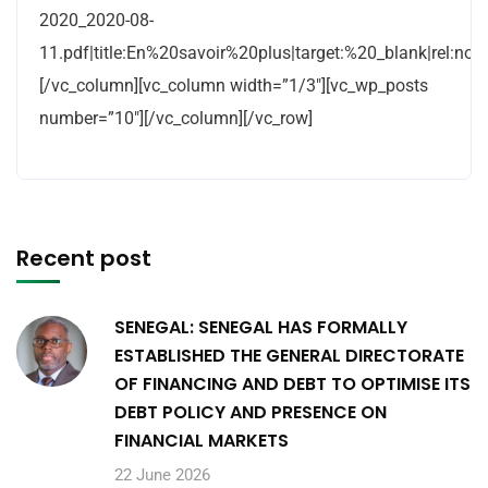
2020_2020-08-
11.pdf|title:En%20savoir%20plus|target:%20_blank|rel:nofo
[/vc_column][vc_column width=”1/3″][vc_wp_posts
number=”10″][/vc_column][/vc_row]
Recent post
SENEGAL: SENEGAL HAS FORMALLY
ESTABLISHED THE GENERAL DIRECTORATE
OF FINANCING AND DEBT TO OPTIMISE ITS
DEBT POLICY AND PRESENCE ON
FINANCIAL MARKETS
22 June 2026