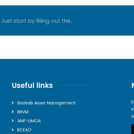
Just start by filling out the...
Useful links
E
Baobab Asset Management
i
BRVM
o
AMF-UMOA
BCEAO