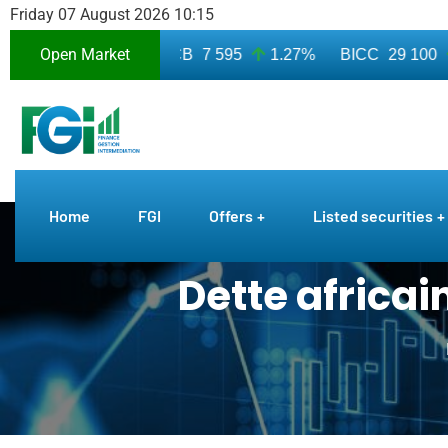
Friday 07 August 2026 10:15
Open Market
3 010
7.50%
BICB
7 595
1.27%
BICC
29 100
Home
FGI
Offers
Listed securities
Dette africain