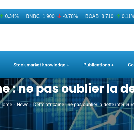
0.34%
BNBC
1 900
-0.78%
BOAB
8 710
0.11%
Stock market knowledge
Publications
Co
e : ne pas oublier la d
Home
News
Dette africaine : ne pas oublier la dette intérieur