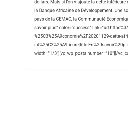
dollars. Mais si l’on y ajoute la dette intérieur
la Banque Africaine de Développement. Une so
pays de la CEMAC, la Communauté Economique e
savoir plus” color=”success” link=”url:http
%25C3%25A9conomie%2F20201129-dette-africai
int%25C3%25A9rieure|title:En%20savoir%20plu
width=”1/3″][vc_wp_posts number=”10″][/vc_c