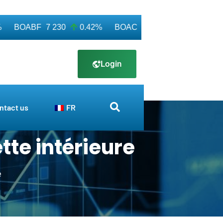
BOABF
7 230
0.42%
BOAC
11 600
0.00%
BOA
Login
ntact us
FR
ette intérieure
e