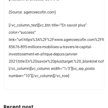
(Source: agenceecofin.com)
[/vc_column_text][vc_btn title=”En savoir plus”
color=”success”
link=”url:https%3A%2F%2Fwww.agenceecofin.com%2Ffin
85676-895-millions-mobilises-a-travers-le-capital-
investissement-en-afrique-depuis-janvier-
2021|title:En%20savoir%20plus|target:%20_blank|rel:nofol
[/vc_column][vc_column width=”1/3″][vc_wp_posts
number=”10″][/vc_column][/vc_row]
Recent post