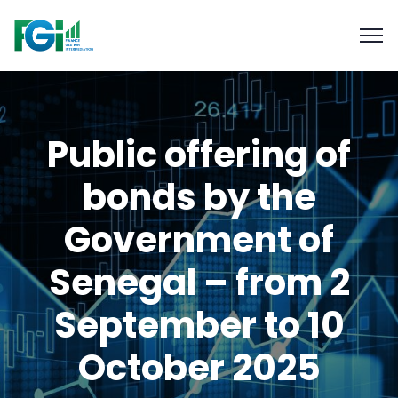
Public offering of
bonds by the
Government of
Senegal – from 2
September to 10
October 2025