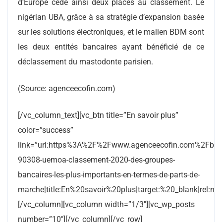
d’Europe cède ainsi deux places au classement. Le
nigérian UBA, grâce à sa stratégie d’expansion basée
sur les solutions électroniques, et le malien BDM sont
les deux entités bancaires ayant bénéficié de ce
déclassement du mastodonte parisien.
(Source: agenceecofin.com)
[/vc_column_text][vc_btn title=”En savoir plus”
color=”success”
link=”url:https%3A%2F%2Fwww.agenceecofin.com%2Fba
90308-uemoa-classement-2020-des-groupes-
bancaires-les-plus-importants-en-termes-de-parts-de-
marche|title:En%20savoir%20plus|target:%20_blank|rel:nof
[/vc_column][vc_column width=”1/3″][vc_wp_posts
number=”10″][/vc_column][/vc_row]