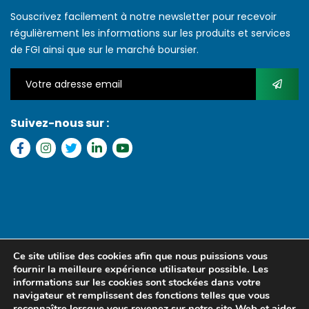
Souscrivez facilement à notre newsletter pour recevoir
régulièrement les informations sur les produits et services
de FGI ainsi que sur le marché boursier.
Suivez-nous sur :
Copyright © 2022 FGI – Tous les droits réservés. Refonte par
MS
Ce site utilise des cookies afin que nous puissions vous
MEDIA SENEGAL
fournir la meilleure expérience utilisateur possible. Les
informations sur les cookies sont stockées dans votre
navigateur et remplissent des fonctions telles que vous
reconnaître lorsque vous revenez sur notre site Web et aider