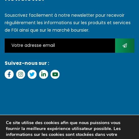
Souscrivez facilement à notre newsletter pour recevoir
régulièrement les informations sur les produits et services
de FGI ainsi que sur le marché boursier.
Suivez-nous sur :
Copyright © 2022 FGI – Tous les droits réservés. Refonte par
MS
Ce site utilise des cookies afin que nous puissions vous
MEDIA SENEGAL
fournir la meilleure expérience utilisateur possible. Les
informations sur les cookies sont stockées dans votre