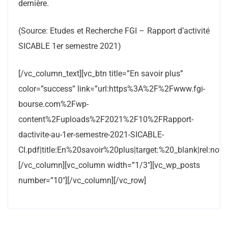
dernière.
(Source: Etudes et Recherche FGI – Rapport d’activité
SICABLE 1er semestre 2021)
[/vc_column_text][vc_btn title=”En savoir plus”
color=”success” link=”url:https%3A%2F%2Fwww.fgi-
bourse.com%2Fwp-
content%2Fuploads%2F2021%2F10%2FRapport-
dactivite-au-1er-semestre-2021-SICABLE-
CI.pdf|title:En%20savoir%20plus|target:%20_blank|rel:nofo
[/vc_column][vc_column width=”1/3″][vc_wp_posts
number=”10″][/vc_column][/vc_row]