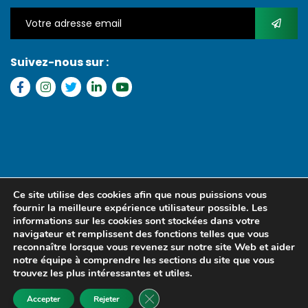
Suivez-nous sur :
Copyright © 2022 FGI – Tous les droits réservés. Refonte par
MS
Ce site utilise des cookies afin que nous puissions vous
MEDIA SENEGAL
fournir la meilleure expérience utilisateur possible. Les
informations sur les cookies sont stockées dans votre
navigateur et remplissent des fonctions telles que vous
reconnaître lorsque vous revenez sur notre site Web et aider
notre équipe à comprendre les sections du site que vous
trouvez les plus intéressantes et utiles.
Fermer la bannière des cookies GD
Accepter
Rejeter