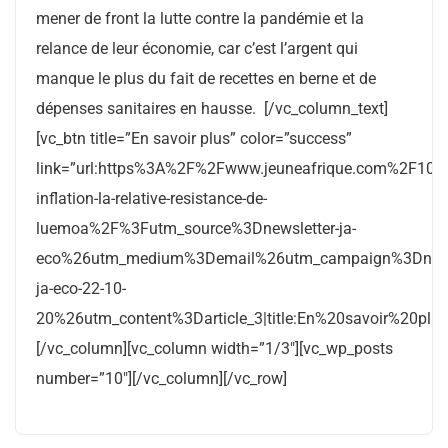
mener de front la lutte contre la pandémie et la
relance de leur économie, car c’est l’argent qui
manque le plus du fait de recettes en berne et de
dépenses sanitaires en hausse. [/vc_column_text]
[vc_btn title=”En savoir plus” color=”success”
link=”url:https%3A%2F%2Fwww.jeuneafrique.com%2F10
inflation-la-relative-resistance-de-
luemoa%2F%3Futm_source%3Dnewsletter-ja-
eco%26utm_medium%3Demail%26utm_campaign%3Dnewsl
ja-eco-22-10-
20%26utm_content%3Darticle_3|title:En%20savoir%20plus|t
[/vc_column][vc_column width=”1/3″][vc_wp_posts
number=”10″][/vc_column][/vc_row]