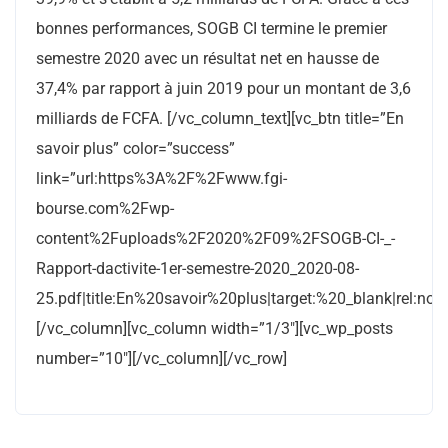
bonnes performances, SOGB CI termine le premier
semestre 2020 avec un résultat net en hausse de
37,4% par rapport à juin 2019 pour un montant de 3,6
milliards de FCFA. [/vc_column_text][vc_btn title=”En
savoir plus” color=”success”
link=”url:https%3A%2F%2Fwww.fgi-
bourse.com%2Fwp-
content%2Fuploads%2F2020%2F09%2FSOGB-CI-_-
Rapport-dactivite-1er-semestre-2020_2020-08-
25.pdf|title:En%20savoir%20plus|target:%20_blank|rel:nofo
[/vc_column][vc_column width=”1/3″][vc_wp_posts
number=”10″][/vc_column][/vc_row]