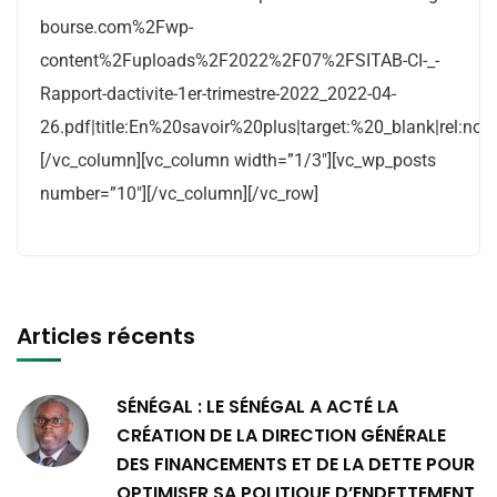
bourse.com%2Fwp-
content%2Fuploads%2F2022%2F07%2FSITAB-CI-_-
Rapport-dactivite-1er-trimestre-2022_2022-04-
26.pdf|title:En%20savoir%20plus|target:%20_blank|rel:nofo
[/vc_column][vc_column width=”1/3″][vc_wp_posts
number=”10″][/vc_column][/vc_row]
Articles récents
SÉNÉGAL : LE SÉNÉGAL A ACTÉ LA
CRÉATION DE LA DIRECTION GÉNÉRALE
DES FINANCEMENTS ET DE LA DETTE POUR
OPTIMISER SA POLITIQUE D’ENDETTEMENT