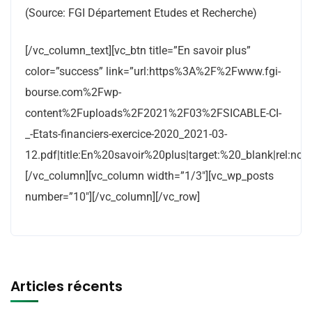
(Source: FGI Département Etudes et Recherche)
[/vc_column_text][vc_btn title=”En savoir plus”
color=”success” link=”url:https%3A%2F%2Fwww.fgi-
bourse.com%2Fwp-
content%2Fuploads%2F2021%2F03%2FSICABLE-CI-
_-Etats-financiers-exercice-2020_2021-03-
12.pdf|title:En%20savoir%20plus|target:%20_blank|rel:nofo
[/vc_column][vc_column width=”1/3″][vc_wp_posts
number=”10″][/vc_column][/vc_row]
Articles récents