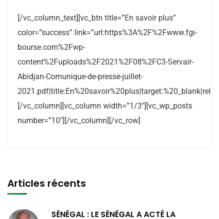
[/vc_column_text][vc_btn title=”En savoir plus”
color=”success” link=”url:https%3A%2F%2Fwww.fgi-
bourse.com%2Fwp-
content%2Fuploads%2F2021%2F08%2FC3-Servair-
Abidjan-Comunique-de-presse-juillet-
2021.pdf|title:En%20savoir%20plus|target:%20_blank|rel:n
[/vc_column][vc_column width=”1/3″][vc_wp_posts
number=”10″][/vc_column][/vc_row]
Articles récents
SÉNÉGAL : LE SÉNÉGAL A ACTÉ LA