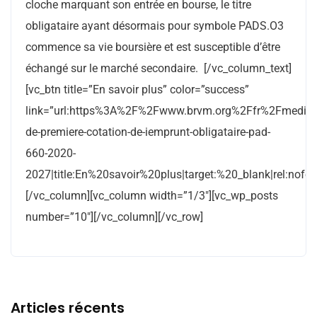
cloche marquant son entrée en bourse, le titre
obligataire ayant désormais pour symbole PADS.O3
commence sa vie boursière et est susceptible d’être
échangé sur le marché secondaire. [/vc_column_text]
[vc_btn title=”En savoir plus” color=”success”
link=”url:https%3A%2F%2Fwww.brvm.org%2Ffr%2Fmediac
de-premiere-cotation-de-iemprunt-obligataire-pad-
660-2020-
2027|title:En%20savoir%20plus|target:%20_blank|rel:nofol
[/vc_column][vc_column width=”1/3″][vc_wp_posts
number=”10″][/vc_column][/vc_row]
Articles récents