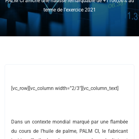
PALM CI affiche une hausse remarquable de +1106,06% au
terme de l’exercice 2021
[vc_row][vc_column width=”2/3″][vc_column_text]
Dans un contexte mondial marqué par une flambée
du cours de l’huile de palme, PALM CI, le fabricant