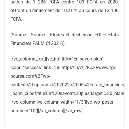
action de 1 236 FCFA contre 103 FCFA en 2020,
offrant un rendement de 10,21 % au cours de 12 100
FCFA.
(Source : Source : Etudes et Recherche FGI – Etats
Financiers PALM CI 2021))
[/vc_column_text][vc_btn title=”En savoir plus”
color=”success” link=”url:https%3A%2F%2Fwww.fgi-
bourse.com%2Fwp-
content%2Fuploads%2F2022%2F05%2Fetats_financiers_ex
_palm_ci.pdf|title:En%20savoir%20plus|target:%20_blank|re
[/vc_column][vc_column width=”1/3″][vc_wp_posts
number=”10″][/vc_column][/vc_row]