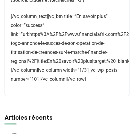
(Source: Etudes et Recherches FGI)
[/vc_column_text][vc_btn title=”En savoir plus”
color=”success”
link=”url:https%3A%2F%2Fwww.financialafrik.com%2F
togo-annonce-le-succes-de-son-operation-de-
titrisation-de-creances-sur-le-marche-financier-
regional%2F|title:En%20savoir%20plus|target:%20_blank|re
[/vc_column][vc_column width=”1/3″][vc_wp_posts
number=”10″][/vc_column][/vc_row]
Articles récents