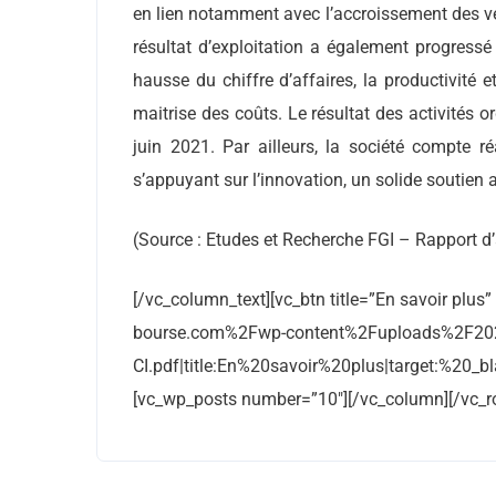
en lien notamment avec l’accroissement des ven
résultat d’exploitation a également progress
hausse du chiffre d’affaires, la productivité 
maitrise des coûts. Le résultat des activités o
juin 2021. Par ailleurs, la société compte r
s’appuyant sur l’innovation, un solide soutien 
(Source : Etudes et Recherche FGI – Rapport d
[/vc_column_text][vc_btn title=”En savoir plu
bourse.com%2Fwp-content%2Fuploads%2F2021
CI.pdf|title:En%20savoir%20plus|target:%20_bl
[vc_wp_posts number=”10″][/vc_column][/vc_r