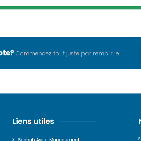
pte?
Commencez tout juste par remplir le...
Liens utiles
S
Baobab Asset Management