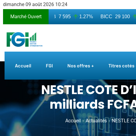
dimanche 09 août 2026 10:24
Marché Ouvert
 010
7.50%
BICB
7 595
1.27%
BICC
29 100
0
Accueil
FGI
Nos offres
Titres cotés
NESTLE COTE D’I
milliards FCF
Accueil
Actualités
NESTLE COT