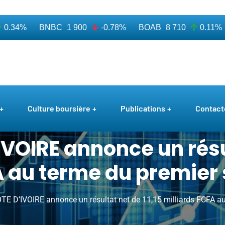
.34%
BNBC
1 900
-0.78%
BOAB
8 710
0.11%
Culture boursière
Publications
Contact
VOIRE annonce un résul
A au terme du premier
E D’IVOIRE annonce un résultat net de 11,15 milliards FCFA a