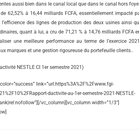
tes aussi bien dans le canal local que dans le canal hors foyer
é de 62,52% à 16,44 milliards FCFA, essentiellement impacté pa
et l’efficience des lignes de production des deux usines ainsi q
rdinaires, quant à lui, a cru de 71,21 % à 14,76 milliards FCFA e
éaliser une meilleure performance au terme de l’exercice 202
aux marques et une gestion rigoureuse du portefeuille clients..
’activité NESTLE CI 1er semestre 2021)
s” color=”success” link=”url:https%3A%2F%2Fwww.fgi-
%2F10%2FRapport-dactivite-au-1er-semestre-2021-NESTLE-
ank|rel:nofollow”][/vc_column][vc_column width=”1/3″]
ow]