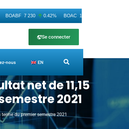
BOABF
7 230
0.42%
BOAC
11 600
0.00%
BOAM
Se connecter
ez-nous
EN
tat net de 11,15
 semestre 2021
u terme du premier semestre 2021