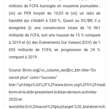
millions de FCFA transigés en moyenne journalière ;
(vii) un PER moyen de 10,03 et (vii) un ratio de
liquidité qui s’établit à 3,60 %. Quant au DC/BR, il a
enregistré (i) une conservation totale de 10 961
milliards de FCFA, soit une hausse de 15 % comparé
à 2019 et (ii) des Evènements Sur Valeurs (ESV) de 1
055 milliards de FCFA, en progression de 24 %
comparé à 2019.
Source: Brvm.org[/vc_column_text][vc_btn title=”En
savoir plus” color=”success”
link=”url:https%3A%2F%2Fwww.brvm.org%2Ffr%2Fmediace
brvm-et-le-dcbr-presentent-le-bilan-de-leurs-activites-
2020-et-
leurs|title:En%20savoir%20plus|target:%20_blank|rel:nofol