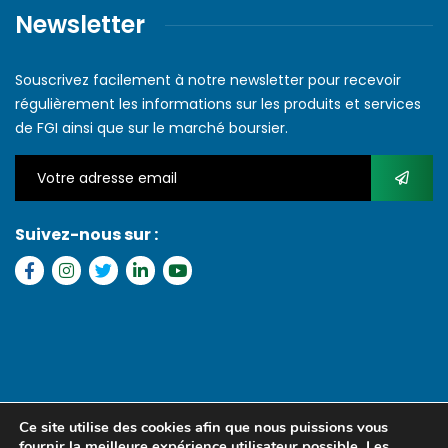
Newsletter
Souscrivez facilement à notre newsletter pour recevoir
régulièrement les informations sur les produits et services
de FGI ainsi que sur le marché boursier.
Suivez-nous sur :
Copyright © 2022 FGI – Tous les droits réservés. Refonte par
MS
Ce site utilise des cookies afin que nous puissions vous
MEDIA SENEGAL
fournir la meilleure expérience utilisateur possible. Les