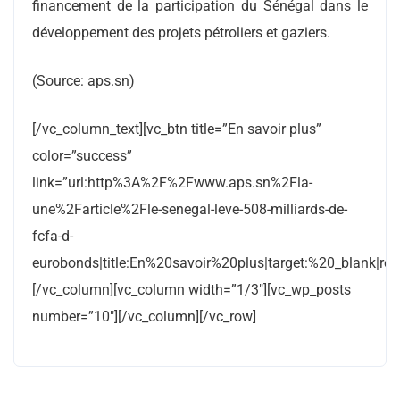
financement de la participation du Sénégal dans le
développement des projets pétroliers et gaziers.
(Source: aps.sn)
[/vc_column_text][vc_btn title=”En savoir plus”
color=”success”
link=”url:http%3A%2F%2Fwww.aps.sn%2Fla-
une%2Farticle%2Fle-senegal-leve-508-milliards-de-
fcfa-d-
eurobonds|title:En%20savoir%20plus|target:%20_blank|rel:
[/vc_column][vc_column width=”1/3″][vc_wp_posts
number=”10″][/vc_column][/vc_row]