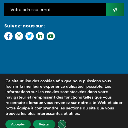
Suivez-nous sur :
Copyright © 2022 FGI – Tous les droits réservés. Refonte par
MS
Ce site utilise des cookies afin que nous puissions vous
MEDIA SENEGAL
fournir la meilleure expérience utilisateur possible. Les
informations sur les cookies sont stockées dans votre
navigateur et remplissent des fonctions telles que vous
reconnaître lorsque vous revenez sur notre site Web et aider
notre équipe à comprendre les sections du site que vous
trouvez les plus intéressantes et utiles.
Fermer la bannière des cookies GD
Accepter
Rejeter