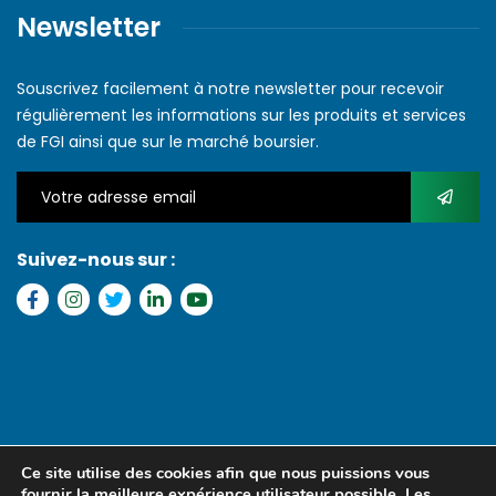
Newsletter
Souscrivez facilement à notre newsletter pour recevoir
régulièrement les informations sur les produits et services
de FGI ainsi que sur le marché boursier.
Suivez-nous sur :
Copyright © 2022 FGI – Tous les droits réservés. Refonte par
MS
Ce site utilise des cookies afin que nous puissions vous
MEDIA SENEGAL
fournir la meilleure expérience utilisateur possible. Les