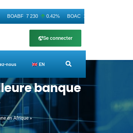
BOABF
7 230
0.42%
BOAC
11 600
0.00%
BOA
Se connecter
ez-nous
EN
lleure banque
»
ne en Afrique »