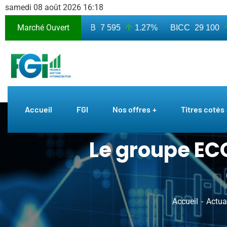
samedi 08 août 2026 16:18
Marché Ouvert
 010
7.50%
BICB
7 595
1.27%
BICC
29 100
0
Accueil
FGI
Nos offres
Titres cotés
Le groupe EC
Accueil
Actua