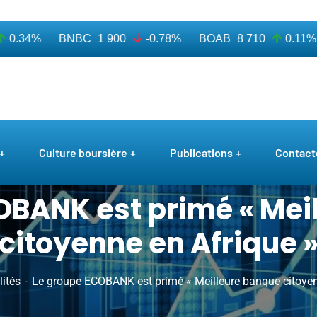
.34%
BNBC
1 900
-0.78%
BOAB
8 710
0.11%
Culture boursière
Publications
Contact
OBANK est primé « Mei
citoyenne en Afrique 
lités
Le groupe ECOBANK est primé « Meilleure banque citoyen