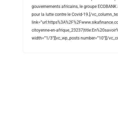
gouvernements africains, le groupe ECOBANK a 
pour la lutte contre le Covid-19.[/vc_column_te
link=”url:https%3A%2F%2Fwww.sikafinance.c
citoyenne-en-afrique_23237|title:En%20savoir
width=”1/3″][vc_wp_posts number=”10″][/vc_c