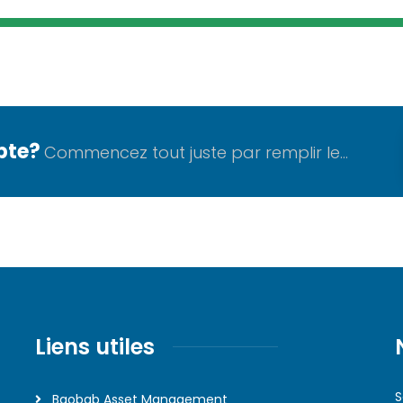
pte?
Commencez tout juste par remplir le...
Liens utiles
S
Baobab Asset Management