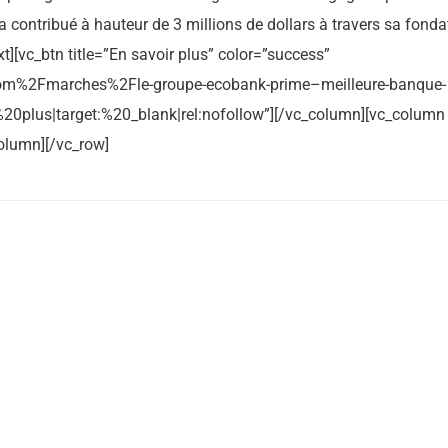
contribué à hauteur de 3 millions de dollars à travers sa fonda
xt][vc_btn title=”En savoir plus” color=”success”
om%2Fmarches%2Fle-groupe-ecobank-prime–meilleure-banque-
%20plus|target:%20_blank|rel:nofollow”][/vc_column][vc_column
olumn][/vc_row]