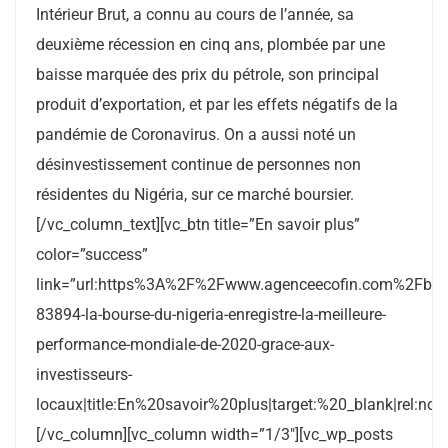
Intérieur Brut, a connu au cours de l’année, sa
deuxième récession en cinq ans, plombée par une
baisse marquée des prix du pétrole, son principal
produit d’exportation, et par les effets négatifs de la
pandémie de Coronavirus. On a aussi noté un
désinvestissement continue de personnes non
résidentes du Nigéria, sur ce marché boursier.
[/vc_column_text][vc_btn title=”En savoir plus”
color=”success”
link=”url:https%3A%2F%2Fwww.agenceecofin.com%2Fbo
83894-la-bourse-du-nigeria-enregistre-la-meilleure-
performance-mondiale-de-2020-grace-aux-
investisseurs-
locaux|title:En%20savoir%20plus|target:%20_blank|rel:nofo
[/vc_column][vc_column width=”1/3″][vc_wp_posts