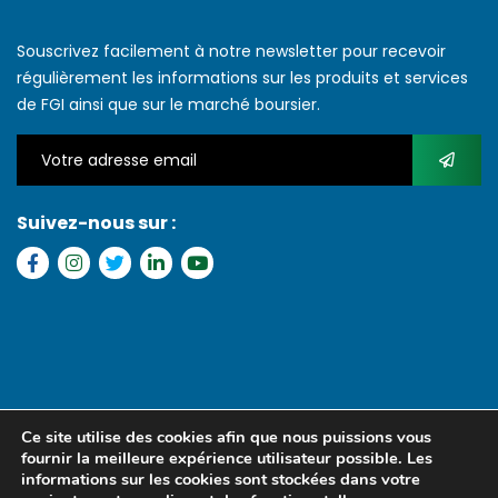
Souscrivez facilement à notre newsletter pour recevoir
régulièrement les informations sur les produits et services
de FGI ainsi que sur le marché boursier.
Suivez-nous sur :
Copyright © 2022 FGI – Tous les droits réservés. Refonte par
MS
Ce site utilise des cookies afin que nous puissions vous
MEDIA SENEGAL
fournir la meilleure expérience utilisateur possible. Les
informations sur les cookies sont stockées dans votre