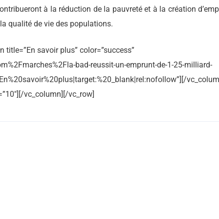
contribueront à la réduction de la pauvreté et à la création d’emp
la qualité de vie des populations.
n title=”En savoir plus” color=”success”
m%2Fmarches%2Fla-bad-reussit-un-emprunt-de-1-25-milliard-
e:En%20savoir%20plus|target:%20_blank|rel:nofollow”][/vc_colum
”10″][/vc_column][/vc_row]