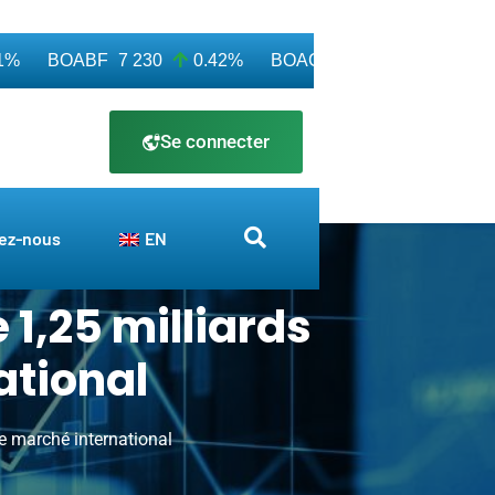
BOABF
7 230
0.42%
BOAC
11 600
0.00%
B
Se connecter
ez-nous
EN
 1,25 milliards
ational
le marché international