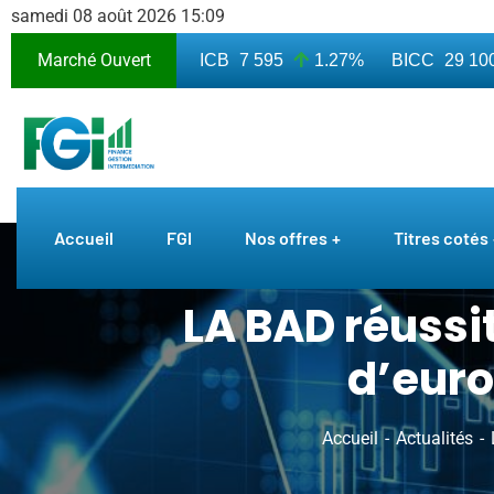
samedi 08 août 2026 15:09
Marché Ouvert
3 010
7.50%
BICB
7 595
1.27%
BICC
29 100
Accueil
FGI
Nos offres
Titres cotés
LA BAD réussit
d’euro
Accueil
Actualités