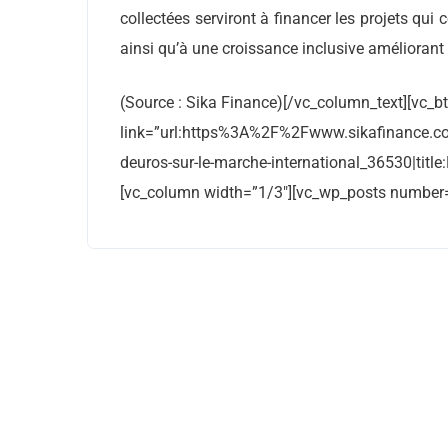
collectées serviront à financer les projets qui 
ainsi qu’à une croissance inclusive améliorant 
(Source : Sika Finance)[/vc_column_text][vc_bt
link=”url:https%3A%2F%2Fwww.sikafinance.co
deuros-sur-le-marche-international_36530|titl
[vc_column width=”1/3″][vc_wp_posts number=