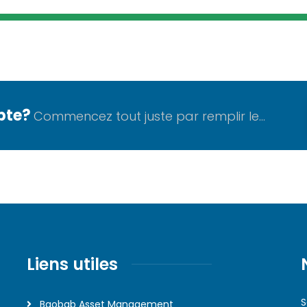
pte?
Commencez tout juste par remplir le...
Liens utiles
S
Baobab Asset Management