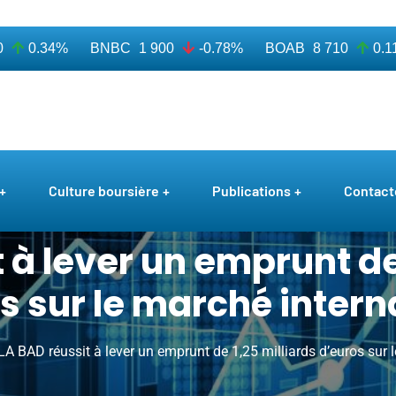
0.34%
BNBC
1 900
-0.78%
BOAB
8 710
0.11%
Culture boursière
Publications
Contact
 à lever un emprunt de
s sur le marché intern
LA BAD réussit à lever un emprunt de 1,25 milliards d’euros sur 