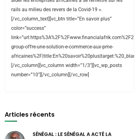
aider les entreprises africaines à se remettre sur les
rails au milieu des revers de la Covid-19 ».
[/vc_column_text][vc_btn title=”En savoir plus”
color=”success”
link=”url:https%3A%2F%2Fwww.financialafrik.com%2F
group-offre-une-solution-e-commerce-aux-pme-
africaines%2F|title:En%20savoir%20plus|target:%20_blank|
[/vc_column][vc_column width=”1/3″][vc_wp_posts
number=”10″][/vc_column][/vc_row]
Articles récents
SÉNÉGAL : LE SÉNÉGAL A ACTÉ LA