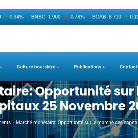
0.34%
BNBC
1 900
-0.78%
BOAB
8 710
0.11%
Culture boursière
Publications
Contact
ire: Opportunité sur
pitaux 25 Novembre 2
ments
Marché monétaire: Opportunité sur le marché des capi