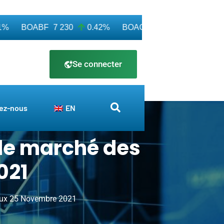
BOABF
7 230
0.42%
BOAC
11 600
0.00%
BO
Se connecter
ez-nous
EN
 le marché des
021
taux 25 Novembre 2021