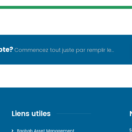
pte?
Commencez tout juste par remplir le...
Liens utiles
S
Baobab Asset Management