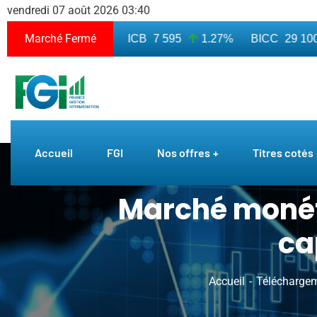
vendredi 07 août 2026 03:40
Marché Fermé
3 010
7.50%
BICB
7 595
1.27%
BICC
29 100
Accueil
FGI
Nos offres
Titres cotés
Marché monéta
ca
Accueil
Télécharge