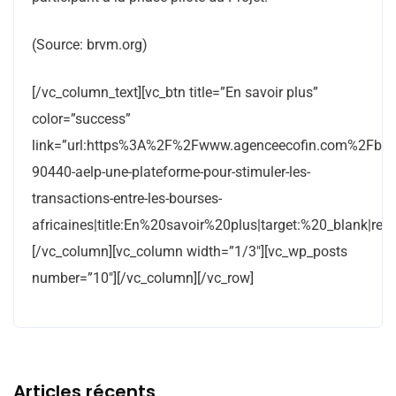
(Source: brvm.org)
[/vc_column_text][vc_btn title=”En savoir plus”
color=”success”
link=”url:https%3A%2F%2Fwww.agenceecofin.com%2Fbo
90440-aelp-une-plateforme-pour-stimuler-les-
transactions-entre-les-bourses-
africaines|title:En%20savoir%20plus|target:%20_blank|rel:
[/vc_column][vc_column width=”1/3″][vc_wp_posts
number=”10″][/vc_column][/vc_row]
Articles récents