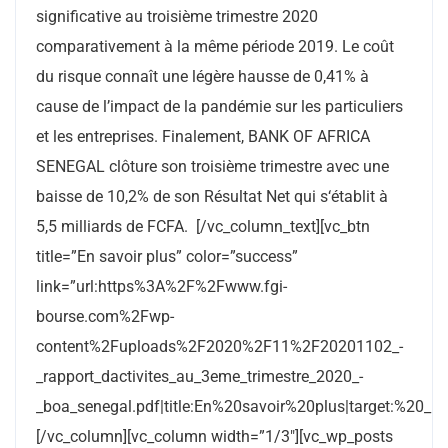
significative au troisième trimestre 2020
comparativement à la même période 2019. Le coût
du risque connaît une légère hausse de 0,41% à
cause de l’impact de la pandémie sur les particuliers
et les entreprises. Finalement, BANK OF AFRICA
SENEGAL clôture son troisième trimestre avec une
baisse de 10,2% de son Résultat Net qui s‘établit à
5,5 milliards de FCFA. [/vc_column_text][vc_btn
title=”En savoir plus” color=”success”
link=”url:https%3A%2F%2Fwww.fgi-
bourse.com%2Fwp-
content%2Fuploads%2F2020%2F11%2F20201102_-
_rapport_dactivites_au_3eme_trimestre_2020_-
_boa_senegal.pdf|title:En%20savoir%20plus|target:%20_bla
[/vc_column][vc_column width=”1/3″][vc_wp_posts