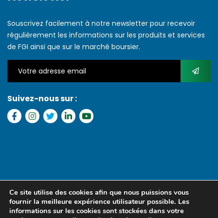
Souscrivez facilement à notre newsletter pour recevoir
régulièrement les informations sur les produits et services
de FGI ainsi que sur le marché boursier.
Suivez-nous sur :
Copyright © 2022 FGI – Tous les droits réservés. Refonte par
MS
Ce site utilise des cookies afin que nous puissions vous
MEDIA SENEGAL
fournir la meilleure expérience utilisateur possible. Les
informations sur les cookies sont stockées dans votre