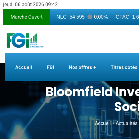
jeudi 06 août 2026 09:42
Marché Ouvert
16 750
0.00%
UNLC
54 595
0.00%
CFAC
1 690
Accueil
FGI
Nos offres
Titres cotés
Bloomfield Inve
Soci
Accueil
Actualités