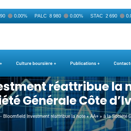
0.00%
PALC
8 980
0.00%
STAC
2 690
0.00
Culture boursière
Publications
Contact
stment réattribue la no
été Générale Côte d’I
Bloomfield Investment réattribue la note « AA+ » à la Société Ge