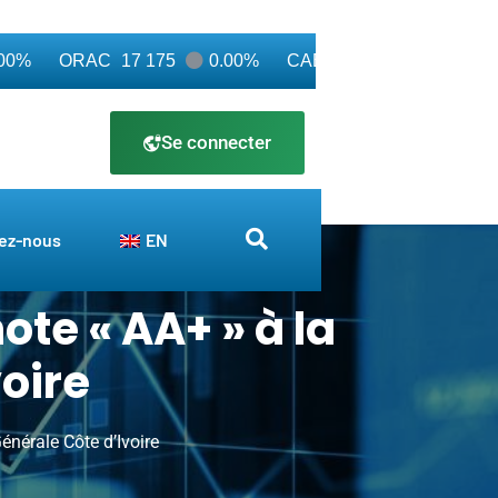
%
ORAC
17 175
0.00%
CABC
3 500
0.00%
O
Se connecter
ez-nous
EN
te « AA+ » à la
voire
́nérale Côte d’Ivoire