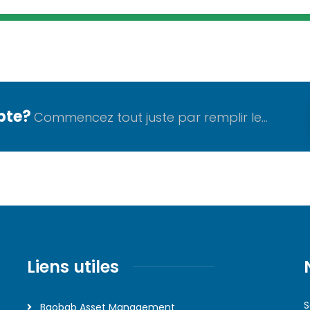
pte?
Commencez tout juste par remplir le...
Liens utiles
S
Baobab Asset Management