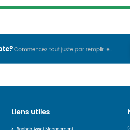
pte?
Commencez tout juste par remplir le...
Liens utiles
S
Baobab Asset Management