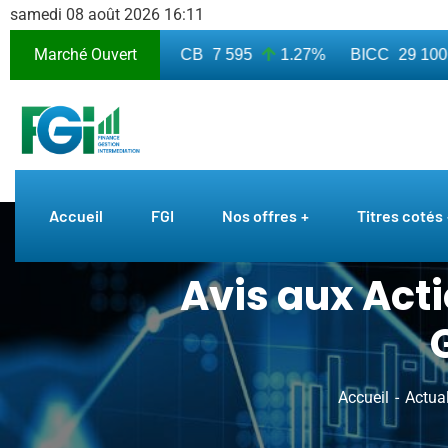
samedi 08 août 2026 16:11
Marché Ouvert
3 010
7.50%
BICB
7 595
1.27%
BICC
29 100
Accueil
FGI
Nos offres
Titres cotés
Avis aux Act
Accueil
Actual