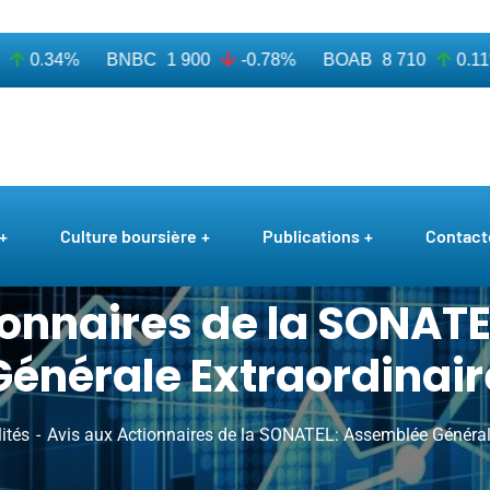
0.34%
BNBC
1 900
-0.78%
BOAB
8 710
0.11%
Culture boursière
Publications
Contact
ionnaires de la SONAT
Générale Extraordinair
ités
Avis aux Actionnaires de la SONATEL: Assemblée Générale