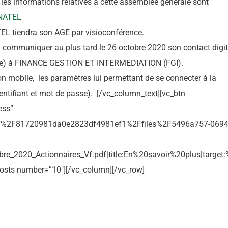
es informations relatives à cette assemblée générale sont
NATEL
L tiendra son AGE par visioconférence.
vra communiquer au plus tard le 26 octobre 2020 son contact digit
ile) à FINANCE GESTION ET INTERMEDIATION (FGI).
son mobile, les paramètres lui permettant de se connecter à la
dentifiant et mot de passe). [/vc_column_text][vc_btn
ess”
om%2F81720981da0e2823df4981ef1%2Ffiles%2F5496a757-0694
2020_Actionnaires_Vf.pdf|title:En%20savoir%20plus|target:%2
osts number=”10″][/vc_column][/vc_row]