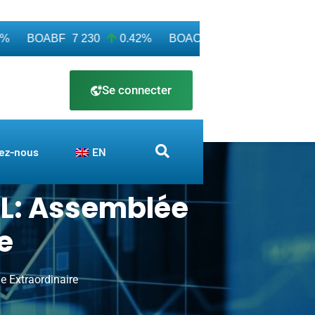
BOABF
7 230
0.42%
BOAC
11 600
0.00%
BO
Se connecter
ez-nous
EN
EL: Assemblée
e
 Extraordinaire