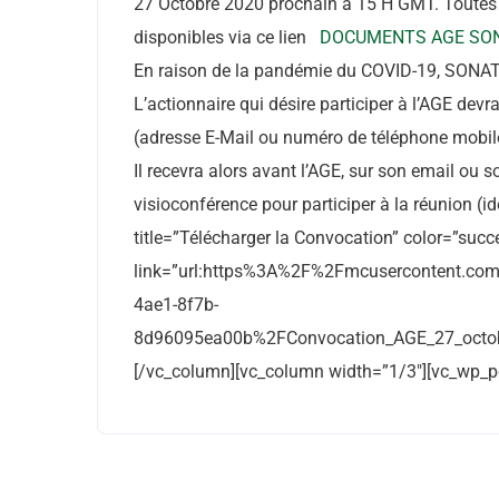
27 Octobre 2020 prochain à 15 H GMT. Toutes l
disponibles via ce lien
DOCUMENTS AGE SO
En raison de la pandémie du COVID-19, SONATE
L’actionnaire qui désire participer à l’AGE de
(adresse E-Mail ou numéro de téléphone mob
Il recevra alors avant l’AGE, sur son email ou 
visioconférence pour participer à la réunion (i
title=”Télécharger la Convocation” color=”succ
link=”url:https%3A%2F%2Fmcusercontent.c
4ae1-8f7b-
8d96095ea00b%2FConvocation_AGE_27_octobre_
[/vc_column][vc_column width=”1/3″][vc_wp_p