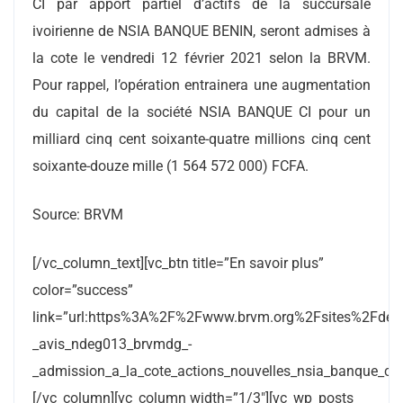
CI par apport partiel d’actifs de la succursale
ivoirienne de NSIA BANQUE BENIN, seront admises à
la cote le vendredi 12 février 2021 selon la BRVM.
Pour rappel, l’opération entrainera une augmentation
du capital de la société NSIA BANQUE CI pour un
milliard cinq cent soixante-quatre millions cinq cent
soixante-douze mille (1 564 572 000) FCFA.
Source: BRVM
[/vc_column_text][vc_btn title=”En savoir plus”
color=”success”
link=”url:https%3A%2F%2Fwww.brvm.org%2Fsites%2Fdef
_avis_ndeg013_brvmdg_-
_admission_a_la_cote_actions_nouvelles_nsia_banque_ci.pd
[/vc_column][vc_column width=”1/3″][vc_wp_posts