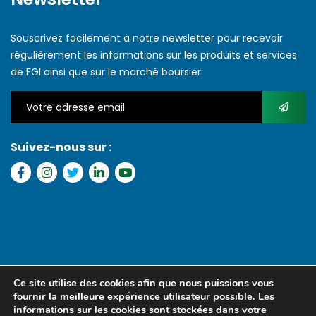
Souscrivez facilement à notre newsletter pour recevoir
régulièrement les informations sur les produits et services
de FGI ainsi que sur le marché boursier.
Suivez-nous sur :
Copyright © 2022 FGI – Tous les droits réservés. Refonte par
MS
Ce site utilise des cookies afin que nous puissions vous
MEDIA SENEGAL
fournir la meilleure expérience utilisateur possible. Les
informations sur les cookies sont stockées dans votre